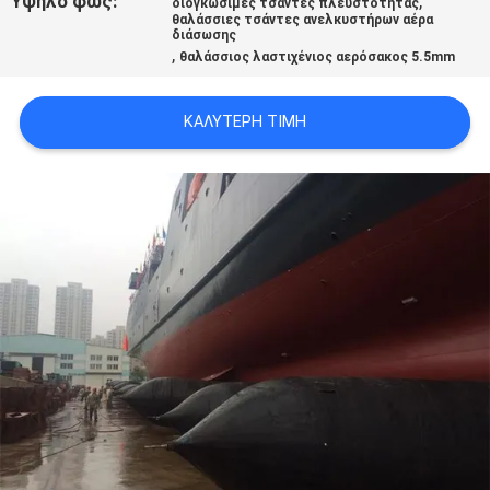
Υψηλό φως:
,
διογκώσιμες τσάντες πλευστότητας
SITEMAP
θαλάσσιες τσάντες ανελκυστήρων αέρα
διάσωσης
,
θαλάσσιος λαστιχένιος αερόσακος 5.5mm
PRIVACY
ΚΑΛΎΤΕΡΗ ΤΙΜΉ
POLICY