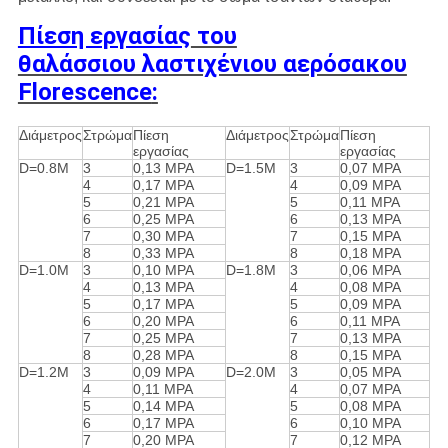
Πίεση εργασίας
του
θαλάσσιου λαστιχένιου αερόσακου
Florescence
:
Διάμετρος
Στρώμα
Πίεση
Διάμετρος
Στρώμα
Πίεση
εργασίας
εργασίας
D=0.8M
3
0,13 MPA
D=1.5M
3
0,07 MPA
4
0,17 MPA
4
0,09 MPA
5
0,21 MPA
5
0,11 MPA
6
0,25 MPA
6
0,13 MPA
7
0,30 MPA
7
0,15 MPA
8
0,33 MPA
8
0,18 MPA
D=1.0M
3
0,10 MPA
D=1.8M
3
0,06 MPA
4
0,13 MPA
4
0,08 MPA
5
0,17 MPA
5
0,09 MPA
6
0,20 MPA
6
0,11 MPA
7
0,25 MPA
7
0,13 MPA
8
0,28 MPA
8
0,15 MPA
D=1.2M
3
0,09 MPA
D=2.0M
3
0,05 MPA
4
0,11 MPA
4
0,07 MPA
5
0,14 MPA
5
0,08 MPA
6
0,17 MPA
6
0,10 MPA
7
0,20 MPA
7
0,12 MPA