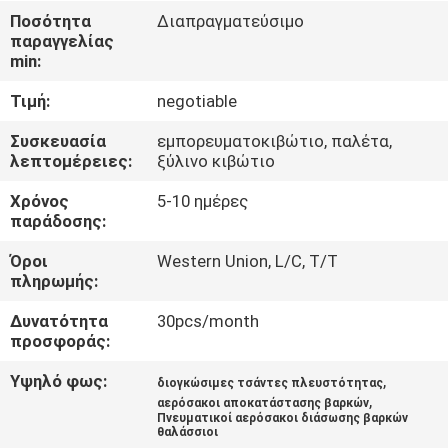
ΣΤΟ
Ποσότητα
Διαπραγματεύσιμο
παραγγελίας
ΕΡΓΟΣΤΆΣΙΟ
min:
Τιμή:
negotiable
ΕΛΕΓΧΟΣ
ΠΟΙΌΤΗΤΑΣ
Συσκευασία
εμπορευματοκιβώτιο, παλέτα,
λεπτομέρειες:
ξύλινο κιβώτιο
Χρόνος
5-10 ημέρες
ΕΠΙΚΟΙΝΩΝΉΣΤΕ
παράδοσης:
ΜΑΖΊ
Όροι
Western Union, L/C, T/T
ΜΑΣ
πληρωμής:
Δυνατότητα
30pcs/month
ΝΈΑ
προσφοράς:
Υψηλό φως:
,
διογκώσιμες τσάντες πλευστότητας
ΥΠΟΘΈΣΕΙΣ
,
αερόσακοι αποκατάστασης βαρκών
Πνευματικοί αερόσακοι διάσωσης βαρκών
θαλάσσιοι