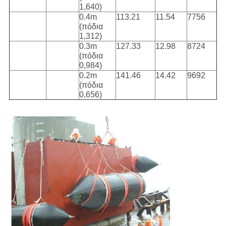
1,640)
0.4m
113.21
11.54
7756
(πόδια
1,312)
0.3m
127.33
12.98
8724
(πόδια
0,984)
0.2m
141.46
14.42
9692
(πόδια
0,656)