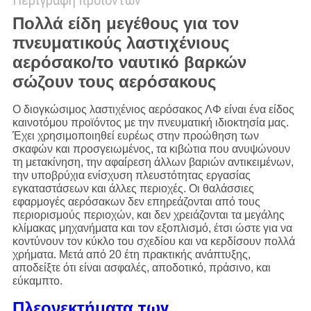
Περιγραφή προϊόντων
Πολλά είδη μεγέθους για τον
πνευματικούς λαστιχένιους
αερόσακο/το ναυτικό βαρκών
σώζουν τους αερόσακους
Ο διογκώσιμος λαστιχένιος αερόσακος ΛΦ είναι ένα είδος
καινοτόμου προϊόντος με την πνευματική ιδιοκτησία μας.
Έχει χρησιμοποιηθεί ευρέως στην προώθηση των
σκαφών και προσγειωμένος, τα κιβώτια που ανυψώνουν
τη μετακίνηση, την αφαίρεση άλλων βαριών αντικειμένων,
την υποβρύχια ενίσχυση πλευστότητας εργασίας
εγκαταστάσεων και άλλες περιοχές. Οι θαλάσσιες
εφαρμογές αερόσακων δεν επηρεάζονται από τους
περιορισμούς περιοχών, και δεν χρειάζονται τα μεγάλης
κλίμακας μηχανήματα και τον εξοπλισμό, έτσι ώστε για να
κοντύνουν τον κύκλο του σχεδίου και να κερδίσουν πολλά
χρήματα. Μετά από 20 έτη πρακτικής ανάπτυξης,
αποδείξτε ότι είναι ασφαλές, αποδοτικό, πράσινο, και
εύκαμπτο.
Πλεονεκτήματα
των