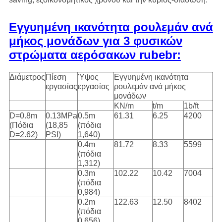
Εγγυημένη ικανότητα ρουλεμάν ανά
μήκος μονάδων για 3 φυσικών
στρώματα αερόσακων rubebr:
Διάμετρος
Πίεση
Ύψος
Εγγυημένη ικανότητα
εργασίας
εργασίας
ρουλεμάν ανά μήκος
μονάδων
KN/m
t/m
1b/ft
D=0.8m
0.13MPa
0.5m
61.31
6.25
4200
(Πόδια
(18,85
(πόδια
D=2.62)
PSI)
1,640)
0.4m
81.72
8.33
5599
(πόδια
1,312)
0.3m
102.22
10.42
7004
(πόδια
0,984)
0.2m
122.63
12.50
8402
(πόδια
0,656)