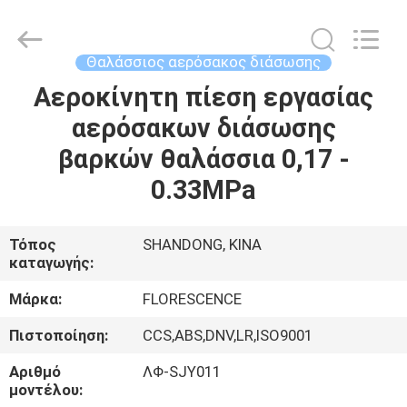
Florescence
Marine
Supply
Co.,
LTD..
Θαλάσσιος αερόσακος διάσωσης
All
Rights
Αεροκίνητη πίεση εργασίας
ΣΠΊΤΙ
Reserved.
αερόσακων διάσωσης
ΠΡΟΪΌΝΤΑ
βαρκών θαλάσσια 0,17 -
0.33MPa
ΒΊΝΤΕΟ
Τόπος
SHANDONG, ΚΙΝΑ
καταγωγής:
ΣΧΕΤΙΚΆ
ΜΕ
Μάρκα:
FLORESCENCE
ΕΜΆΣ
Πιστοποίηση:
CCS,ABS,DNV,LR,ISO9001
Αριθμό
ΛΦ-SJY011
ΞΕΝΆΓΗΣΗ
μοντέλου: