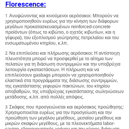
Florescence
:
Ανυψώνοντας και κινούμενοι αερόσακοι: Μπορούν να
1.
χρησιμοποιηθούν ευρέως για την κίνηση των διάφορων
μεγάλων προκατασκευασμένων reinforced-concrete
προϊόντων (όπως το κιβώτιο, ο οχετός κιβωτίων, και η
γέφυρα), του εξοπλισμού γεώτρησης πετρελαίου και του
ενσωματωμένου κτηρίου, κ.λπ.
Να επιπλεύσει και πλήρωσης αερόσακοι: Η αντίστοιχη
2.
πλευστότητα μπορεί να προσφερθεί με το αίτημα των
πελατών για τη διάσωση συντριμμιών και την υποβρύχια
λειτουργία εγκαταστάσεων. Η πλήρωση και να
επιπλεύσουν gasbags μπορούν να χρησιμοποιηθούν
ελαστικά στα προγράμματα της διάσωσης συντριμμιών,
της εγκατάστασης γεφυρών πακτώνων, του κτηρίου
αποβαθρών, της υποβρύχιας εγκατάστασης σωληνώσεων
μετάδοσης, κ.λπ. από πολλές απόψεις.
Σκάφος που προσγειώνεται και αερόσακος προώθησης:
3.
Χρησιμοποιείται ευρέως για την προσγείωση και την
προώθηση των μεγάλου μεγέθους, μεσαίου μεγέθους και
μικρών σκαφών μεγέθους, με τα πλεονεκτήματα labor-
saving, εξοικονομητικός χρόνου και την κύριος-διάσωση.