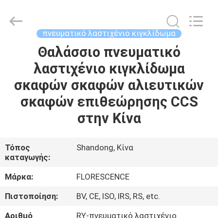
Florescence
Marine
Supply
Co.,
LTD..
πνευματικό λαστιχένιο κιγκλίδωμα
All
Rights
Θαλάσσιο πνευματικό
ΣΠΊΤΙ
Reserved.
λαστιχένιο κιγκλίδωμα
ΠΡΟΪΌΝΤΑ
σκαφών σκαφών αλιευτικών
σκαφών επιθεώρησης CCS
ΒΊΝΤΕΟ
στην Κίνα
ΣΧΕΤΙΚΆ
Τόπος
Shandong, Κίνα
καταγωγής:
ΜΕ
ΕΜΆΣ
Μάρκα:
FLORESCENCE
Πιστοποίηση:
BV, CE, ISO, IRS, RS, etc.
ΞΕΝΆΓΗΣΗ
Αριθμό
RY-πνευματικό λαστιχένιο