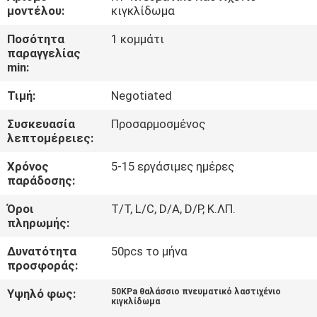
ΣΤΟ
μοντέλου:
κιγκλίδωμα
ΕΡΓΟΣΤΆΣΙΟ
Ποσότητα
1 κομμάτι
παραγγελίας
min:
ΕΛΕΓΧΟΣ
Τιμή:
Negotiated
ΠΟΙΌΤΗΤΑΣ
Συσκευασία
Προσαρμοσμένος
λεπτομέρειες:
ΕΠΙΚΟΙΝΩΝΉΣΤΕ
Χρόνος
5-15 εργάσιμες ημέρες
ΜΑΖΊ
παράδοσης:
ΜΑΣ
Όροι
T/T, L/C, D/A, D/P, Κ.ΛΠ.
πληρωμής:
ΝΈΑ
Δυνατότητα
50pcs το μήνα
προσφοράς:
ΥΠΟΘΈΣΕΙΣ
Υψηλό φως:
50KPa θαλάσσιο πνευματικό λαστιχένιο
κιγκλίδωμα
,