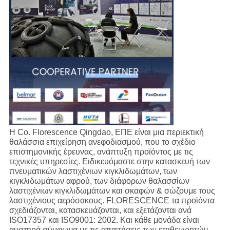
Η Co. Florescence Qingdao, ΕΠΕ είναι μια περιεκτική
θαλάσσια επιχείρηση ανεφοδιασμού, που το σχέδιο
επιστημονικής έρευνας, ανάπτυξη προϊόντος με τις
τεχνικές υπηρεσίες. Ειδικευόμαστε στην κατασκευή των
πνευματικών λαστιχένιων κιγκλιδωμάτων, των
κιγκλιδωμάτων αφρού, των διάφορων θαλασσίων
λαστιχένιων κιγκλιδωμάτων και σκαφών & σώζουμε τους
λαστιχένιους αερόσακους. FLORESCENCE τα προϊόντα
σχεδιάζονται, κατασκευάζονται, και εξετάζονται ανά
ISO17357 και ISO9001: 2002. Και κάθε μονάδα είναι
αυστηρά σύμφωνα με τις απαιτήσεις των επιθεωρητών