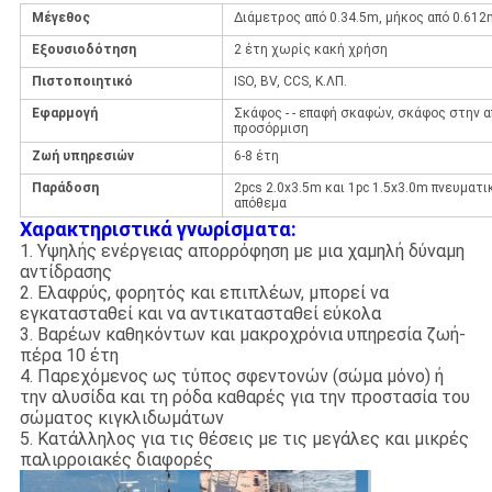
Μέγεθος
Διάμετρος από 0.34.5m, μήκος από 0.612
Εξουσιοδότηση
2 έτη χωρίς κακή χρήση
Πιστοποιητικό
ISO, BV, CCS, Κ.ΛΠ.
Εφαρμογή
Σκάφος - - επαφή σκαφών, σκάφος στην 
προσόρμιση
Ζωή υπηρεσιών
6-8 έτη
Παράδοση
2pcs 2.0x3.5m και 1pc 1.5x3.0m πνευματ
απόθεμα
Χαρακτηριστικά γνωρίσματα:
1. Υψηλής ενέργειας απορρόφηση με μια χαμηλή δύναμη
αντίδρασης
2. Ελαφρύς, φορητός και επιπλέων, μπορεί να
εγκατασταθεί και να αντικατασταθεί εύκολα
3. Βαρέων καθηκόντων και μακροχρόνια υπηρεσία ζωή-
πέρα 10 έτη
4. Παρεχόμενος ως τύπος σφεντονών (σώμα μόνο) ή
την αλυσίδα και τη ρόδα καθαρές για την προστασία του
σώματος κιγκλιδωμάτων
5. Κατάλληλος για τις θέσεις με τις μεγάλες και μικρές
παλιρροιακές διαφορές