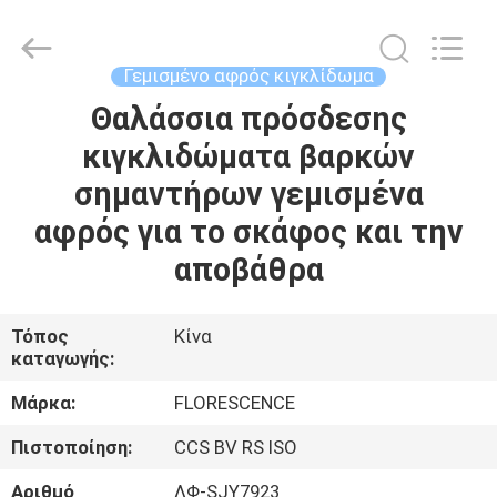
Florescence
Marine
Supply
Co.,
LTD..
Γεμισμένο αφρός κιγκλίδωμα
All
Rights
Θαλάσσια πρόσδεσης
ΣΠΊΤΙ
Reserved.
κιγκλιδώματα βαρκών
ΠΡΟΪΌΝΤΑ
σημαντήρων γεμισμένα
αφρός για το σκάφος και την
ΒΊΝΤΕΟ
αποβάθρα
ΣΧΕΤΙΚΆ
Τόπος
Κίνα
καταγωγής:
ΜΕ
ΕΜΆΣ
Μάρκα:
FLORESCENCE
Πιστοποίηση:
CCS BV RS ISO
ΞΕΝΆΓΗΣΗ
Αριθμό
ΛΦ-SJY7923