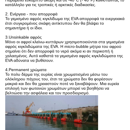
Παραμένει εύκαμπτο ακόμη και σε -40°C (- 40°F) καθιστώντας το
κατάλληλο για τις τροπικές ή αρκτικές διαδικασίες.
2. Ενέργεια - που απορροφά
Το γεμισμένο αφρός κιγκλίδωμα της EVA απορροφά τα ενεργειακά
έτσι συγκρομένος σκάφη αντίκτυπου δεν θα βλάψει το
σημαντήρα ή οι ίδιοι.
3.Unsinkable αφρός
Μόνο οι αφροί κλείνω-κυττάρων χρησιμοποιούνται στα γεμισμένα
αφρός κιγκλιδώματα της EVA. Η micro-bubble μήτρα του αφρού
σημαίνει ότι δεν απορροφά το νερό ακόμα κι αν περικοπή ή
χαλασμένος. Αυτό καθιστά τα γεμισμένα αφρός κιγκλιδώματα της
EVA αδύνατα να βυθίσουν.
4.Permanent χρώματα
Το πολυ δέρμα της ουρίας είναι χρωματισμένο μέσω του
ολόκληρου πάχους του, έτσι τα χρώματα δεν θα φορέσουν
μακριά και δεν θα χρειαστούν ποτέ να ξαναβάψουν. Μια ευρεία
επιλογή των φωτεινών χρωμάτων μπορεί να βοηθήσει να
βελτιώσει την ασφάλεια και τον προσδιορισμό.