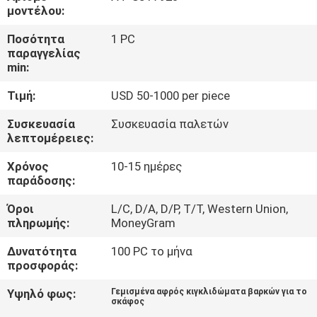
ΣΤΟ
μοντέλου:
ΕΡΓΟΣΤΆΣΙΟ
Ποσότητα
1 PC
παραγγελίας
min:
ΕΛΕΓΧΟΣ
Τιμή:
USD 50-1000 per piece
ΠΟΙΌΤΗΤΑΣ
Συσκευασία
Συσκευασία παλετών
λεπτομέρειες:
ΕΠΙΚΟΙΝΩΝΉΣΤΕ
Χρόνος
10-15 ημέρες
ΜΑΖΊ
παράδοσης:
ΜΑΣ
Όροι
L/C, D/A, D/P, T/T, Western Union,
πληρωμής:
MoneyGram
ΝΈΑ
Δυνατότητα
100 PC το μήνα
προσφοράς:
ΥΠΟΘΈΣΕΙΣ
Υψηλό φως:
Γεμισμένα αφρός κιγκλιδώματα βαρκών για το
σκάφος
,