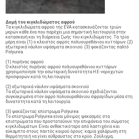
Δομή του κιγκλιδώματος αφρού
Τα κιγκλιδώματα αφρού της EVA κατασκευάζονται τριών
μερών κάθε ένα που παρέχει μια σημαντική λειτουργία στην
κατασκευή και τη διάρκεια ζωής του κιγκλιδώματος. Τα τρία
μέρη είναι (1) ο κλειστός αφρός πολυουρεθάνιου κυττάρων. (2)
εξωτερικά νάυλον υφάσματα σκοινιού. (3) ψεκάζοντας παλτό
Polyurea.
(1) πυρήνας αφρού
Ο κλειστός πυρήνας αφρού πολυουρεθάνιου κυττάρων
χρησιμοποίησε την εσωτερική δυνατότητα Η.Ε-νεροχυτών
προσφορών κατά τη λειτουργία.
(2) εξωτερικά νάυλον υφάσματα σκοινιού
Τα εξωτερικά νάυλον υφάσματα σκοινιού σχεδιάζονται
συγκεκριμένα στον αφρό πολυουρεθάνιου σφραγίδων μέσα στη
δυνατότητα κατά τη λειτουργία.
(3) ψεκάζοντας επίστρωμα Polyurea
Το επίστρωμα Polyurea είναι μόνιμος ψεκασμός στα
επιστρώματα που προστατεύουν την επιφάνεια του σώματος
κιγκλιδωμάτων. Είναι ανθεκτικότερο από λαστιχένιο και
εύκαμπτο στους παντός καιρού όρους: καμία χαλάρωση στη
θερμότητα ή να γίνει εύθραυστος στο κρύο. Ζούλιγμα,