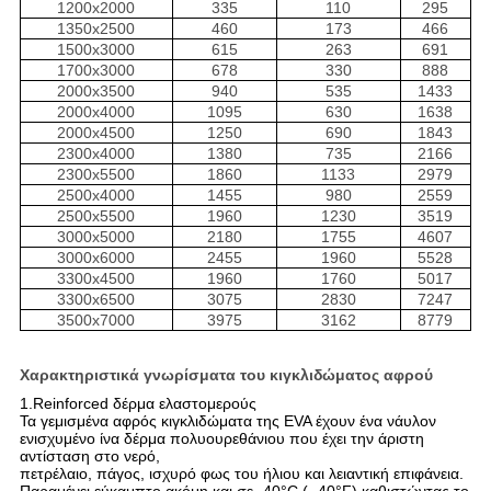
1200x2000
335
110
295
1350x2500
460
173
466
1500x3000
615
263
691
1700x3000
678
330
888
2000x3500
940
535
1433
2000x4000
1095
630
1638
2000x4500
1250
690
1843
2300x4000
1380
735
2166
2300x5500
1860
1133
2979
2500x4000
1455
980
2559
2500x5500
1960
1230
3519
3000x5000
2180
1755
4607
3000x6000
2455
1960
5528
3300x4500
1960
1760
5017
3300x6500
3075
2830
7247
3500x7000
3975
3162
8779
Χαρακτηριστικά γνωρίσματα του κιγκλιδώματος αφρού
1.Reinforced δέρμα ελαστομερούς
Τα γεμισμένα αφρός κιγκλιδώματα της EVA έχουν ένα νάυλον
ενισχυμένο ίνα δέρμα πολυουρεθάνιου που έχει την άριστη
αντίσταση στο νερό,
πετρέλαιο, πάγος, ισχυρό φως του ήλιου και λειαντική επιφάνεια.