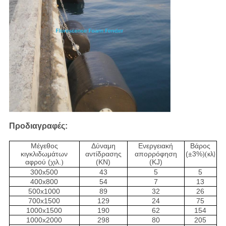
Προδιαγραφές:
Μέγεθος
Δύναμη
Ενεργειακή
Βάρος
κιγκλιδωμάτων
αντίδρασης
απορρόφηση
(±3%
)(
κλ)
αφρού (χιλ.
(KN)
(KJ)
)
300x500
43
5
5
400x800
54
7
13
500x1000
89
32
26
700x1500
129
24
75
1000x1500
190
62
154
1000x2000
298
80
205