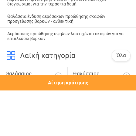
διογκώσιμοι για την τεράστια δομή
Θαλάσσια ένδυση αερόσακων προώθησης σκαφών
προσγείωσης βαρκών - ανθεκτική
Αερόσακος προώθησης υψηλών λαστιχένιοι σκαφών για να
επιπλεύσει βαρκών
Λαϊκή κατηγορία
Όλα
Θαλάσσιος 
Θαλάσσιος 
Λαστιχένιος 
Αερόσακος 
Αίτηση κράτησης
Αερόσακος
Διάσωσης
Αερόσακος 
Πνευματικό 
Προώθησης Σκαφών
Λαστιχένιο 
Κιγκλίδωμα
Γεμισμένο Αφρός 
Θαλάσσιο 
Κιγκλίδωμα
Κιγκλίδωμα 
Αποβαθρών
Λαστιχένιο 
Εμπόδιο Οδικών 
Κιγκλίδωμα Σκαφών
Κυλίνδρων