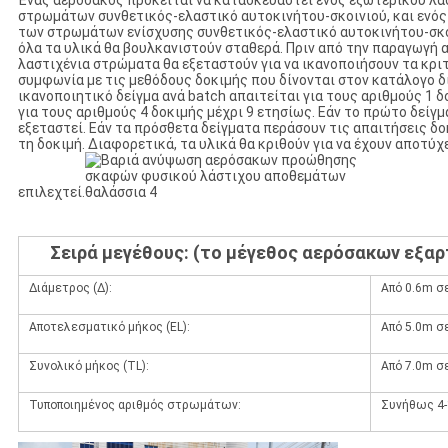
Ένας αερόσακος πρόκειται να κατασκευαστεί ενός εξωτερικού λα
στρωμάτων συνθετικός-ελαστικό αυτοκινήτου-σκοινιού, και ενός
των στρωμάτων ενίσχυσης συνθετικός-ελαστικό αυτοκινήτου-σκο
όλα τα υλικά θα βουλκανιστούν σταθερά. Πριν από την παραγωγή 
λαστιχένια στρώματα θα εξεταστούν για να ικανοποιήσουν τα κρι
συμφωνία με τις μεθόδους δοκιμής που δίνονται στον κατάλογο δ
ικανοποιητικό δείγμα ανά batch απαιτείται για τους αριθμούς 1 δ
για τους αριθμούς 4 δοκιμής μέχρι 9 ετησίως. Εάν το πρώτο δείγμ
εξεταστεί. Εάν τα πρόσθετα δείγματα περάσουν τις απαιτήσεις δοκ
τη δοκιμή. Διαφορετικά, τα υλικά θα κριθούν για να έχουν αποτύχε
επιλεχτεί.
Σειρά μεγέθους: (το μέγεθος αερόσακων εξα
Διάμετρος (Δ):
Από 0.6m σ
Αποτελεσματικό μήκος (EL):
Από 5.0m σ
Συνολικό μήκος (TL):
Από 7.0m σ
Τυποποιημένος αριθμός στρωμάτων:
Συνήθως 4