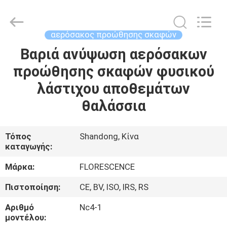
Florescence
Marine
Supply
Co.,
LTD..
αερόσακος προώθησης σκαφών
All
Rights
Βαριά ανύψωση αερόσακων
ΣΠΊΤΙ
Reserved.
προώθησης σκαφών φυσικού
ΠΡΟΪΌΝΤΑ
λάστιχου αποθεμάτων
θαλάσσια
ΒΊΝΤΕΟ
Τόπος
Shandong, Κίνα
καταγωγής:
ΣΧΕΤΙΚΆ
ΜΕ
Μάρκα:
FLORESCENCE
ΕΜΆΣ
Πιστοποίηση:
CE, BV, ISO, IRS, RS
Αριθμό
Nc4-1
ΞΕΝΆΓΗΣΗ
μοντέλου: