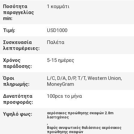
ΣΤΟ
Ποσότητα
1 κομμάτι
παραγγελίας
ΕΡΓΟΣΤΆΣΙΟ
min:
Τιμή:
USD1000
ΕΛΕΓΧΟΣ
ΠΟΙΌΤΗΤΑΣ
Συσκευασία
Παλέτα
λεπτομέρειες:
Χρόνος
5-15 ημέρες
ΕΠΙΚΟΙΝΩΝΉΣΤΕ
παράδοσης:
ΜΑΖΊ
Όροι
L/C, D/A, D/P, T/T, Western Union,
ΜΑΣ
πληρωμής:
MoneyGram
Δυνατότητα
100pcs το μήνα
ΝΈΑ
προσφοράς:
Υψηλό φως:
αερόσακος προώθησης σκαφών 2.8m
λαστιχένιος
ΥΠΟΘΈΣΕΙΣ
,
Βαρύς ανυψωτικός θαλάσσιος αερόσακος
προώθησης σκαφών