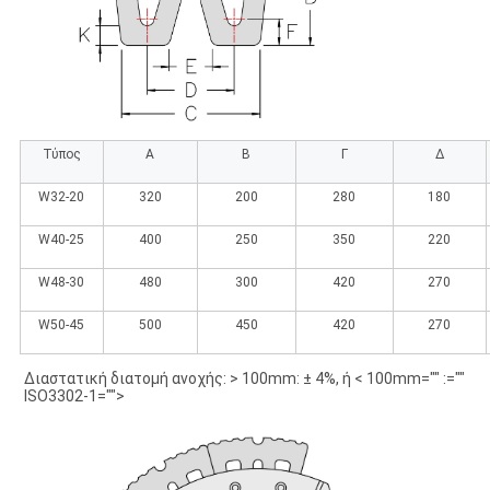
Τύπος
Α
Β
Γ
Δ
W32-20
320
200
280
180
W40-25
400
250
350
220
W48-30
480
300
420
270
W50-45
500
450
420
270
Διαστατική διατομή ανοχής: > 100mm: ± 4%, ή
 < 100mm="" :="" 
ISO3302-1="">