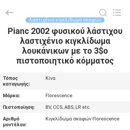
Florescence
Marine
Supply
Co.,
LTD..
Λαστιχένιο κιγκλίδωμα σκαφών
All
Rights
Pianc 2002 φυσικού λάστιχου
ΣΠΊΤΙ
Reserved.
λαστιχένιο κιγκλίδωμα
ΠΡΟΪΌΝΤΑ
λουκάνικων με το 3$ο
πιστοποιητικό κόμματος
ΒΊΝΤΕΟ
Τόπος
Κίνα
καταγωγής:
ΣΧΕΤΙΚΆ
ΜΕ
Μάρκα:
Florescence
ΕΜΆΣ
Πιστοποίηση:
BV, CCS, ABS, LR etc.
Αριθμό
Κιγκλίδωμα σκαφών Florescence
ΞΕΝΆΓΗΣΗ
μοντέλου: