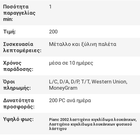
ΣΤΟ
Ποσότητα
1
παραγγελίας
ΕΡΓΟΣΤΆΣΙΟ
min:
Τιμή:
200
ΕΛΕΓΧΟΣ
ΠΟΙΌΤΗΤΑΣ
Συσκευασία
Μέταλλο και ξύλινη παλέτα
λεπτομέρειες:
Χρόνος
μέσα σε 10 ημέρες
ΕΠΙΚΟΙΝΩΝΉΣΤΕ
παράδοσης:
ΜΑΖΊ
Όροι
L/C, D/A, D/P, T/T, Western Union,
ΜΑΣ
πληρωμής:
MoneyGram
Δυνατότητα
200 PC ανά ημέρα
ΝΈΑ
προσφοράς:
Υψηλό φως:
,
Pianc 2002 λαστιχένιο κιγκλίδωμα λουκάνικων
ΥΠΟΘΈΣΕΙΣ
Λαστιχένιο κιγκλίδωμα λουκάνικων φυσικού
λάστιχου