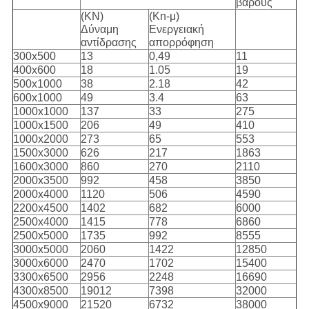
βάρους
(KN)
(Kn-μ)
Δύναμη
Ενεργειακή
αντίδρασης
απορρόφηση
300x500
13
0,49
11
400x600
18
1.05
19
500x1000
38
2.18
42
600x1000
49
3.4
63
1000x1000
137
33
275
1000x1500
206
49
410
1000x2000
273
65
553
1500x3000
626
217
1863
1600x3000
860
270
2110
2000x3500
992
458
3850
2000x4000
1120
506
4590
2200x4500
1402
682
6000
2500x4000
1415
778
6860
2500x5000
1735
992
8555
3000x5000
2060
1422
12850
3000x6000
2470
1702
15400
3300x6500
2956
2248
16690
4300x8500
19012
7398
32000
4500x9000
21520
6732
38000