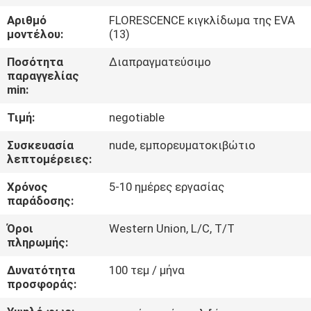
ΣΤΟ
Αριθμό
FLORESCENCE κιγκλίδωμα της EVA
ΕΡΓΟΣΤΆΣΙΟ
μοντέλου:
(13)
Ποσότητα
Διαπραγματεύσιμο
ΕΛΕΓΧΟΣ
παραγγελίας
min:
ΠΟΙΌΤΗΤΑΣ
Τιμή:
negotiable
ΕΠΙΚΟΙΝΩΝΉΣΤΕ
Συσκευασία
nude, εμπορευματοκιβώτιο
λεπτομέρειες:
ΜΑΖΊ
Χρόνος
5-10 ημέρες εργασίας
ΜΑΣ
παράδοσης:
Όροι
Western Union, L/C, T/T
ΝΈΑ
πληρωμής:
Δυνατότητα
100 τεμ / μήνα
ΥΠΟΘΈΣΕΙΣ
προσφοράς: