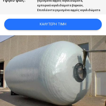
Υψηλό φως:
,
γεμισμένα αφρός κιγκλιδώματα
SITEMAP
,
εμπορικά κιγκλιδώματα βαρκών
Επιπλέοντα γεμισμένα αφρός κιγκλιδώματα
PRIVACY
ΚΑΛΎΤΕΡΗ ΤΙΜΉ
POLICY