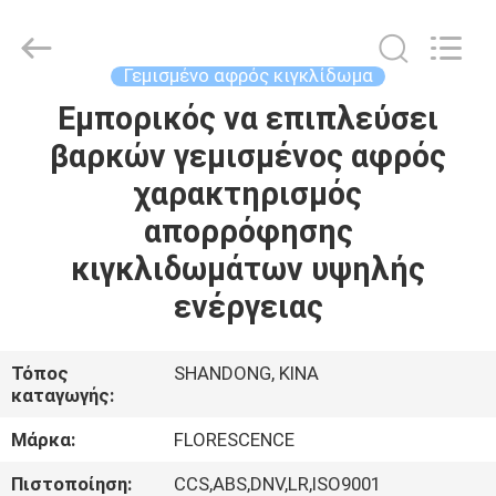
Florescence
Marine
Supply
Co.,
LTD..
Γεμισμένο αφρός κιγκλίδωμα
All
Rights
Εμπορικός να επιπλεύσει
ΣΠΊΤΙ
Reserved.
βαρκών γεμισμένος αφρός
ΠΡΟΪΌΝΤΑ
χαρακτηρισμός
απορρόφησης
ΒΊΝΤΕΟ
κιγκλιδωμάτων υψηλής
ενέργειας
ΣΧΕΤΙΚΆ
ΜΕ
Τόπος
SHANDONG, ΚΙΝΑ
καταγωγής:
ΕΜΆΣ
Μάρκα:
FLORESCENCE
ΞΕΝΆΓΗΣΗ
Πιστοποίηση:
CCS,ABS,DNV,LR,ISO9001