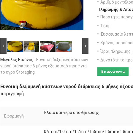
Αριθμό μοντέλου
Πληρωμής & Αποσ
Ποσότητα παραγγ
Τιμή:
Συσκευασία λεπτ
Χρόνος παράδοσ
Όροι πληρωμής:
Μεγάλες Εικόνας :
Ευνοϊκή δεξαμενή κύστεων
Δυνατότητα προ
νερού διάρκειας 6 μήνες εξουσιοδότησης για
Επικοινωνία
το υγρό Storaging
Ευνοϊκή δεξαμενή κύστεων νερού διάρκειας 6 μήνες εξου
περιγραφή
Έλαιο και νερό αποθήκευσης
Εφαρμογή:
0.9mm/1.0mm/1.2mm/1.3mm/1.5mm/1.8mm