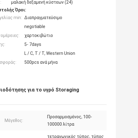
:
μαλακή δεξαμενή κύστεων (24)
τολής Όροι:
ελίας min:
Διαπραγματεύσιμο
negotiable
ομέρειες:
χαρτοκιβώτιο
ης:
5- 7days
L / C, T / T, Western Union
σφοράς:
500pcs ανά μήνα
σιοδότησης για το υγρό Storaging
Προσαρμοσμένος, 100-
Μέγεθος:
100000 λίτρα
τετραγωνικός τύπος, τύπος