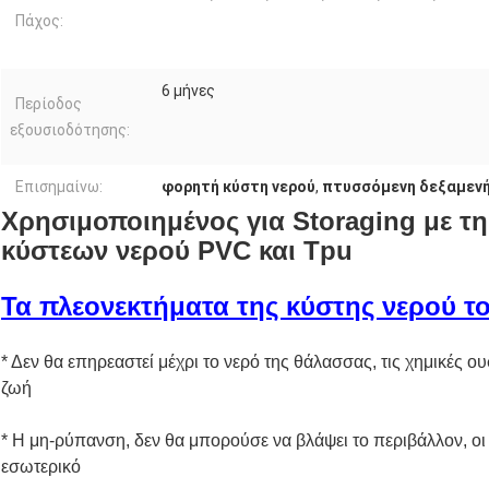
Πάχος:
6 μήνες
Περίοδος
εξουσιοδότησης:
Επισημαίνω:
φορητή κύστη νερού
,
πτυσσόμενη δεξαμενή
Χρησιμοποιημένος για Storaging με τ
κύστεων νερού PVC και Tpu
Τα πλεονεκτήματα της κύστης νερού τ
* Δεν θα επηρεαστεί μέχρι το νερό της θάλασσας, τις χημικές ουσ
ζωή
* Η μη-ρύπανση, δεν θα μπορούσε να βλάψει το περιβάλλον, οι
εσωτερικό