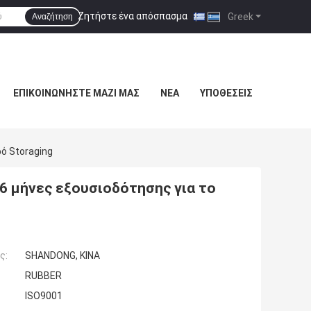
Ζητήστε ένα απόσπασμα
|
Greek
Αναζήτηση
ΕΠΙΚΟΙΝΩΝΉΣΤΕ ΜΑΖΊ ΜΑΣ
ΝΈΑ
ΥΠΟΘΈΣΕΙΣ
ό Storaging
6 μήνες εξουσιοδότησης για το
ς:
SHANDONG, ΚΙΝΑ
RUBBER
ISO9001